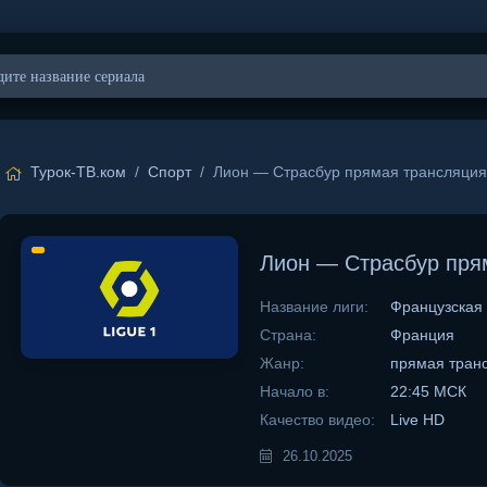
Турок-ТВ.ком
/
Спорт
/ Лион — Страсбур прямая трансляция 
Лион — Страсбур прям
Название лиги:
Французская 
Страна:
Франция
Жанр:
прямая тран
Начало в:
22:45 МСК
Качество видео:
Live HD
26.10.2025