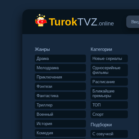
Turok
TVZ
.online
Жанры
Категории
Драма
Новые сериалы
Мелодрама
Односерийные
фильмы
Приключения
Расписание
Фэнтези
Ближайшие
Фантастика
премьеры
Триллер
ТОП
Военный
Спорт
История
Подборки
Комедия
С озвучкой