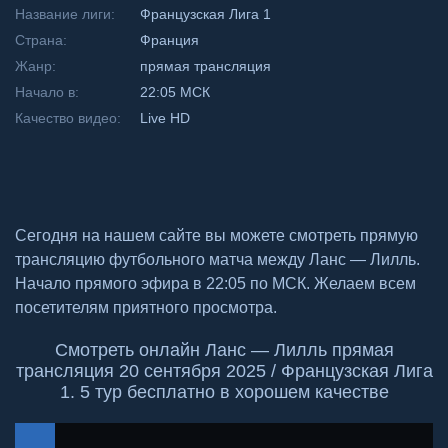
Название лиги:
Французская Лига 1
Страна:
Франция
Жанр:
прямая трансляция
Начало в:
22:05 МСК
Качество видео:
Live HD
Сегодня на нашем сайте вы можете смотреть прямую
трансляцию футбольного матча между Ланс — Лилль.
Начало прямого эфира в 22:05 по МСК. Желаем всем
посетителям приятного просмотра.
Смотреть онлайн Ланс — Лилль прямая
трансляция 20 сентября 2025 / Французская Лига
1. 5 тур бесплатно в хорошем качестве