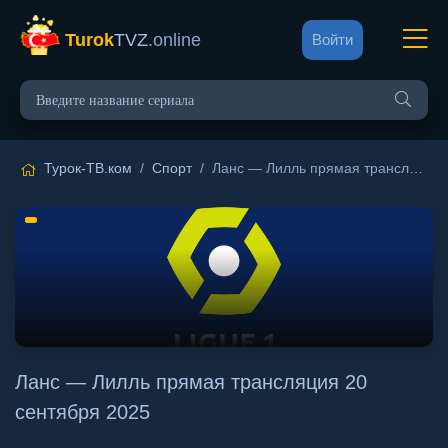
Turok
TVZ
.online
Войти
Турок-ТВ.ком
/
Спорт
/ Ланс — Лилль прямая трансляция 20 сентября 2025
Ланс — Лилль прямая трансляция 20
сентября 2025