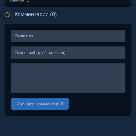
Оценок:
1
Комментарии (0)
Добавить комментарий