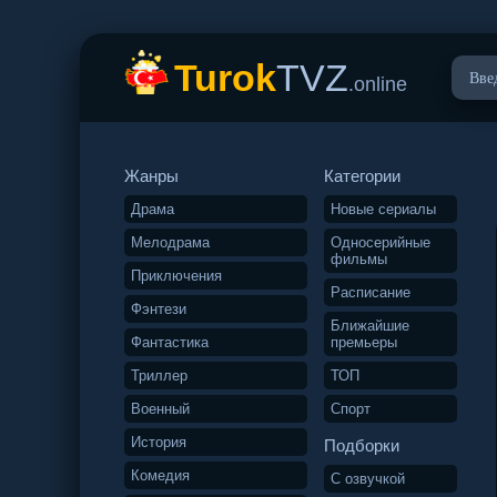
Turok
TVZ
.online
Жанры
Категории
Драма
Новые сериалы
Мелодрама
Односерийные
фильмы
Приключения
Расписание
Фэнтези
Ближайшие
Фантастика
премьеры
Триллер
ТОП
Военный
Спорт
История
Подборки
Комедия
С озвучкой