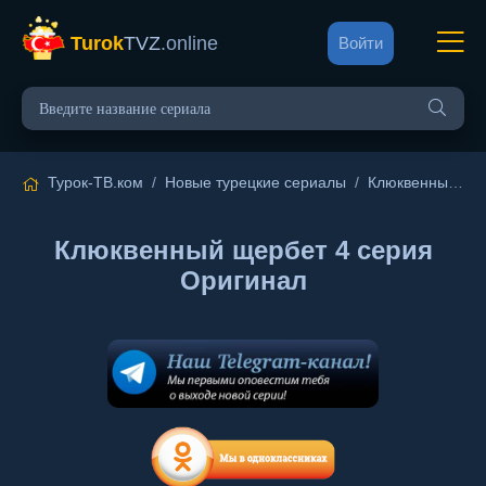
Turok
TVZ
.online
Войти
Турок-ТВ.ком
/
Новые турецкие сериалы
/
Клюквенный щербет
Клюквенный щербет 4 серия
Оригинал