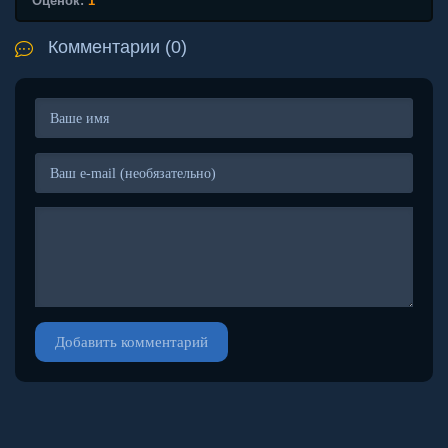
Оценок:
1
Комментарии (0)
Добавить комментарий