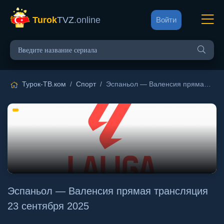
Turok
TVZ
.online
Войти
Турок-ТВ.ком
/
Спорт
/ Эспаньол — Валенсия прямая трансляция 23 сентября 2025
Эспаньол — Валенсия прямая трансляция
23 сентября 2025