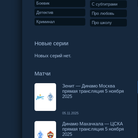
Боевик
С субтитрами
Детектив
Про любовь
Криминал
Про школу
Новые серии
Новых серий нет.
Матчи
Зенит — Динамо Москва
прямая трансляция 5 ноября
2025
05.11.2025
Динамо Махачкала — ЦСКА
прямая трансляция 5 ноября
2025