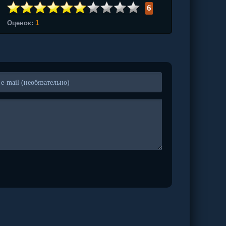
6
Оценок:
1