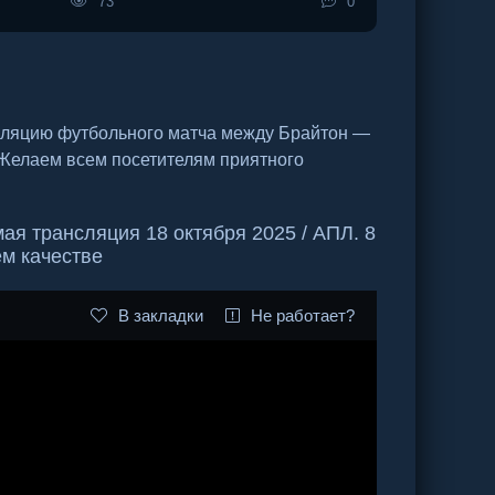
73
0
сляцию футбольного матча между Брайтон —
 Желаем всем посетителям приятного
я трансляция 18 октября 2025 / АПЛ. 8
ем качестве
В закладки
Не работает?