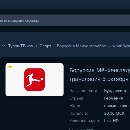
Турок-ТВ.ком
/
Спорт
/ Боруссия Мёнхенгладбах — Фрайбург 
Боруссия Мёнхенглад
трансляция 5 октября
Название лиги:
Бундеслига
Страна:
Германия
Жанр:
прямая тран
Начало в:
20:30 МСК
Качество видео:
Live HD