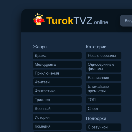
Turok
TVZ
.online
Жанры
Категории
Драма
Новые сериалы
Мелодрама
Односерийные
фильмы
Приключения
Расписание
Фэнтези
Ближайшие
Фантастика
премьеры
Триллер
ТОП
Военный
Спорт
История
Подборки
Комедия
С озвучкой