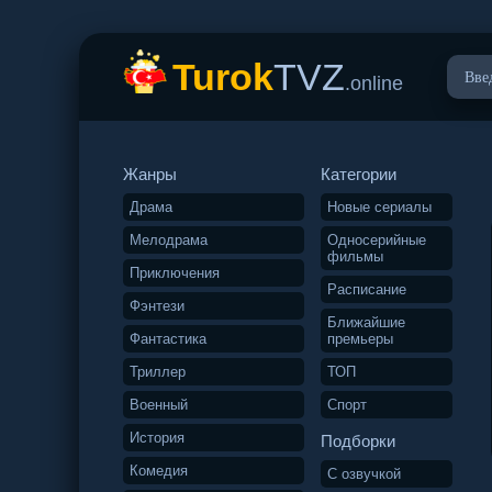
Turok
TVZ
.online
Жанры
Категории
Драма
Новые сериалы
Мелодрама
Односерийные
фильмы
Приключения
Расписание
Фэнтези
Ближайшие
Фантастика
премьеры
Триллер
ТОП
Военный
Спорт
История
Подборки
Комедия
С озвучкой