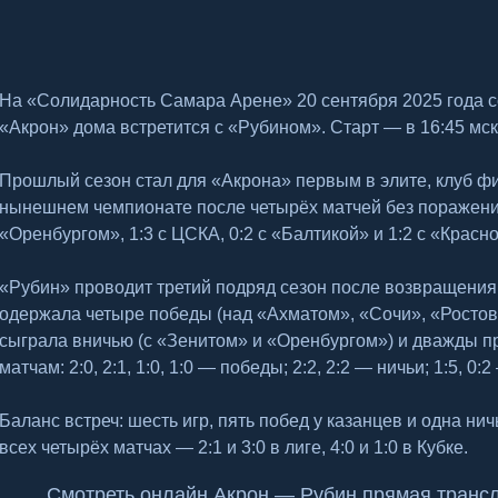
На «Солидарность Самара Арене» 20 сентября 2025 года со
«Акрон» дома встретится с «Рубином». Старт — в 16:45 мск
Прошлый сезон стал для «Акрона» первым в элите, клуб ф
нынешнем чемпионате после четырёх матчей без поражений
«Оренбургом», 1:3 с ЦСКА, 0:2 с «Балтикой» и 1:2 с «Крас
«Рубин» проводит третий подряд сезон после возвращения
одержала четыре победы (над «Ахматом», «Сочи», «Росто
сыграла вничью (с «Зенитом» и «Оренбургом») и дважды п
матчам: 2:0, 2:1, 1:0, 1:0 — победы; 2:2, 2:2 — ничьи; 1:5, 
Баланс встреч: шесть игр, пять побед у казанцев и одна ни
всех четырёх матчах — 2:1 и 3:0 в лиге, 4:0 и 1:0 в Кубке.
Смотреть онлайн Акрон — Рубин прямая трансля