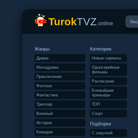
Turok
TVZ
.online
Жанры
Категории
Драма
Новые сериалы
Мелодрама
Односерийные
фильмы
Приключения
Расписание
Фэнтези
Ближайшие
Фантастика
премьеры
Триллер
ТОП
Военный
Спорт
История
Подборки
Комедия
С озвучкой