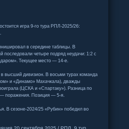
стоится игра 9-го тура РПЛ-2025/26:
.
инишировал в середине таблицы. В
 последовали четыре подряд неудачи: 1:2 с
нодаром». Текущее место — 14-е.
 в высший дивизион. В восьми турах команда
вом» и «Динамо» Махачкала), дважды
роиграла (ЦСКА и «Спартаку»). Разница по
0:2 — поражения. Позиция — 5-я.
чья. В сезоне-2024/25 «Рубин» победил во
ция 20 сентября 2025 / РПЛ. 9 тур