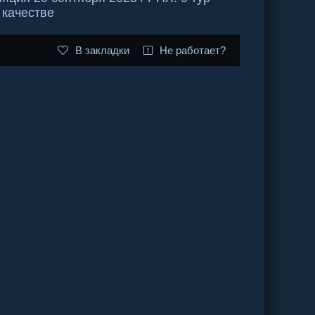
 качестве
В закладки
Не работает?