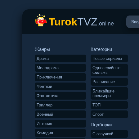
Turok
TVZ
.online
Жанры
Категории
Драма
Новые сериалы
Мелодрама
Односерийные
фильмы
Приключения
Расписание
Фэнтези
Ближайшие
Фантастика
премьеры
Триллер
ТОП
Военный
Спорт
История
Подборки
Комедия
С озвучкой